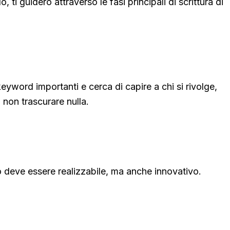
ti guiderò attraverso le fasi principali di scrittura di
yword importanti e cerca di capire a chi si rivolge,
 non trascurare nulla.
o deve essere realizzabile, ma anche innovativo.