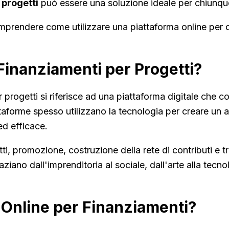
 progetti
può essere una soluzione ideale per chiunque 
prendere come utilizzare una piattaforma online per ott
Finanziamenti per Progetti?
 progetti si riferisce ad una piattaforma digitale che c
aforme spesso utilizzano la tecnologia per creare un amb
ed efficace.
ti, promozione, costruzione della rete di contributi e tr
iano dall'imprenditoria al sociale, dall'arte alla tecno
 Online per Finanziamenti?