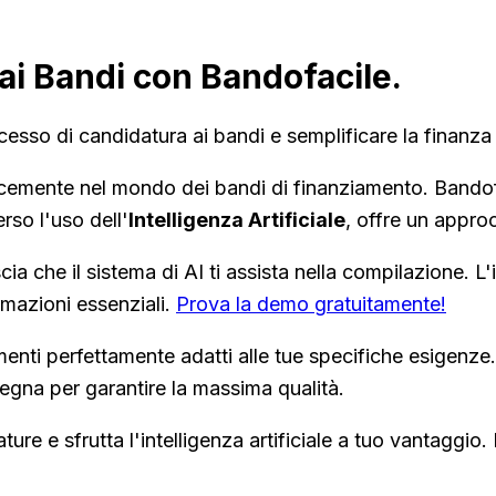
ai Bandi con Bandofacile.
cesso di candidatura ai bandi e semplificare la finanza
cacemente nel mondo dei bandi di finanziamento. Bandof
rso l'uso dell'
Intelligenza Artificiale
, offre un appro
cia che il sistema di AI ti assista nella compilazione. L
rmazioni essenziali.
Prova la demo gratuitamente!
menti perfettamente adatti alle tue specifiche esigen
gna per garantire la massima qualità.
ture e sfrutta l'intelligenza artificiale a tuo vantaggio