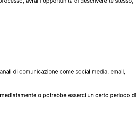
processo, avrai l'opportunità di descrivere te stesso,
canali di comunicazione come social media, email,
i immediatamente o potrebbe esserci un certo periodo di