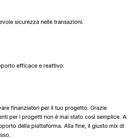
evole sicurezza nelle transazioni.
porto efficace e reattivo.
re finanziatori per il tuo progetto. Grazie
menti per i progetti non è mai stato così semplice. A
pporto della piattaforma. Alla fine, il giusto mix di
esso.