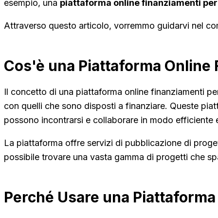
esempio, una
piattaforma online finanziamenti per
Attraverso questo articolo, vorremmo guidarvi nel com
Cos'è una Piattaforma Online 
Il concetto di una piattaforma online finanziamenti per
con quelli che sono disposti a finanziare. Queste piatt
possono incontrarsi e collaborare in modo efficiente 
La piattaforma offre servizi di pubblicazione di proget
possibile trovare una vasta gamma di progetti che spaz
Perché Usare una Piattaforma