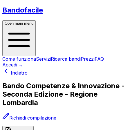
Bandofacile
Open main menu
Come funziona
Servizi
Ricerca bandi
Prezzi
FAQ
Accedi
→
Indietro
Bando Competenze & Innovazione -
Seconda Edizione - Regione
Lombardia
Richiedi compilazione