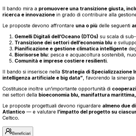
Il bando mira a
promuovere una transizione giusta, inclu
ricerca e innovazione
in grado di contribuire alla gestion
Le proposte devono affrontare
una o più
delle seguenti
a
Gemelli Digitali dell’Oceano (DTOs)
su scala di sub
Transizione dei settori dell’economia blu
e svilupp
Pianificazione e gestione climatica intelligente
degl
Biorisorse blu
: pesca e acquacoltura sostenibili, nuo
Comunità e imprese costiere resilienti
.
Il bando si inserisce nella
Strategia di Specializzazione 
intelligenza artificiale e big data”
, favorendo la sinergia
Costituisce inoltre un’importante opportunità di
cooperazi
nei settori della
bioeconomia blu, manifattura marittima
Le proposte progettuali devono riguardare
almeno due di
Atlantico
— e valutare
l’impatto del progetto su ciascu
Celtico.
Beneficiari