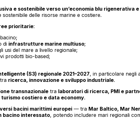
siva e sostenibile verso un’economia blu rigenerativa e 
e sostenibile delle risorse marine e costiere.
ree prioritarie
:
-bacino;
o di
infrastrutture marine multiuso
;
i usi del mare a livello regionale;
vi prodotti bio-based;
Intelligente (S3) regionale 2021–2027
, in particolare negli 
 tra
ricerca, innovazione e sviluppo industriale
.
one transnazionale
tra
laboratori di ricerca, PMI e partn
, turismo costiero e data economy
.
versi bacini marittimi europei
— tra
Mar Baltico, Mar Ne
n bacino interessato
, potendo includere mari regionali come 